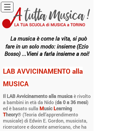
La musica è come la vita, si può
fare in un solo modo: insieme (
Ezio
Bosso
) ...
Vieni a farla insieme a noi!
LAB AVVICINAMENTO alla
MUSICA
Il LAB Avvicinamento alla musica
è rivolto
a bambini in età da Nido (
da 0 a 36 mesi
)
M
L
ed è basato sulla
usic
earning
T
heory
® (Teoria dell’apprendimento
musicale) di Edwin E. Gordon, musicista,
ricercatore e docente americano, che ha